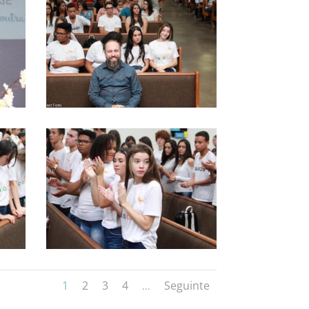
1
2
3
4
Seguinte
...