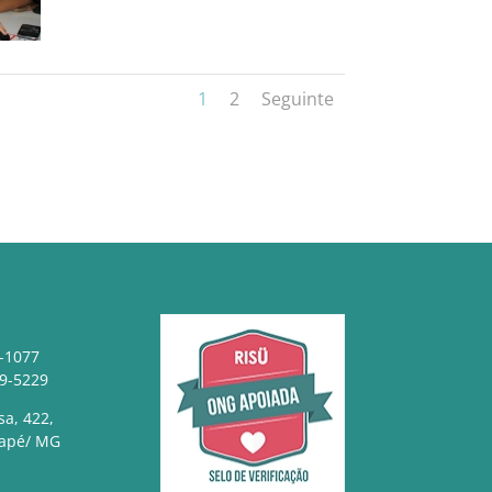
1
2
Seguinte
-1077
29-5229
sa, 422,
rapé/ MG