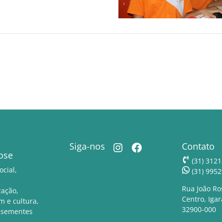
Instagram
Facebook
Siga-nos
Contato
ose
(31) 3121
ocial,
(31) 995
Rua João Ro
zação,
Centro, Iga
 e cultura,
32900-000
 sementes