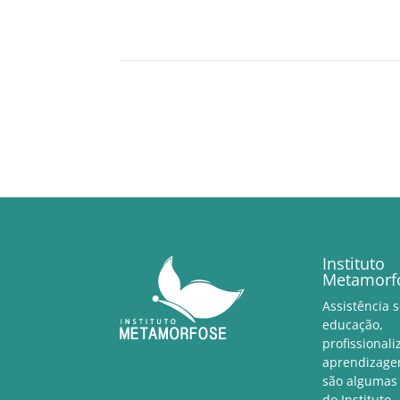
Instituto
Metamorf
Assistência s
educação,
profissionali
aprendizagem
são algumas
do Instituto