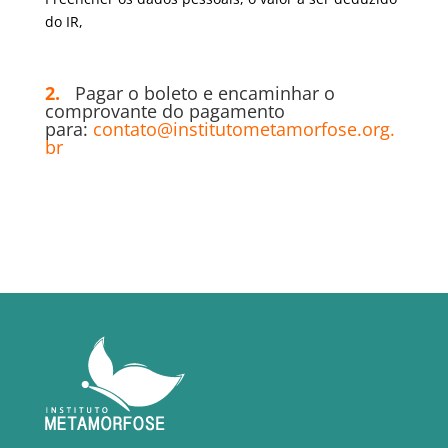
do IR,
2.
Pagar o boleto e encaminhar o
comprovante do pagamento
para:
contato@institutometamorfose.org.
br