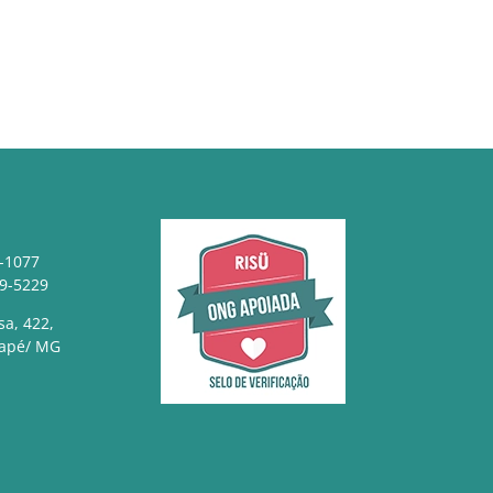
-1077
29-5229
sa, 422,
rapé/ MG