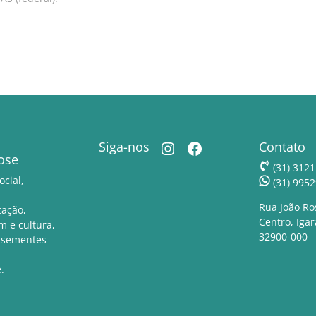
Instagram
Facebook
Siga-nos
Contato
ose
(31) 3121
ocial,
(31) 995
Rua João Ro
zação,
Centro, Iga
 e cultura,
32900-000
 sementes
.