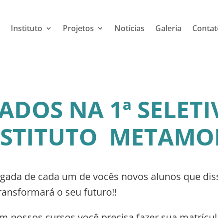
Instituto
Projetos
Notícias
Galeria
Contat
DOS NA 1ª SELETI
NSTITUTO METAMO
egada de cada um de vocês novos alunos que dis
ransformará o seu futuro!!
em nossos cursos você precisa fazer sua matrícul