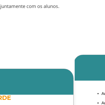
juntamente com os alunos.
A
RDE
A