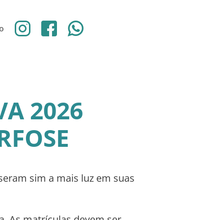
o
VA 2026
RFOSE
seram sim a mais luz em suas
a. As matrículas devem ser