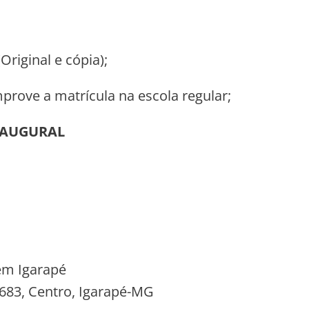
riginal e cópia);
prove a matrícula na escola regular;
INAUGURAL
 em Igarapé
 683, Centro, Igarapé-MG