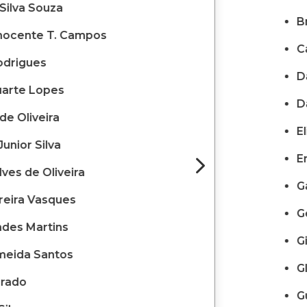
 Silva Souza
B
Inocente T. Campos
C
odrigues
D
Duarte Lopes
D
de Oliveira
E
unior Silva
5
E
lves de Oliveira
G
rreira Vasques
G
ndes Martins
G
lmeida Santos
G
Prado
G