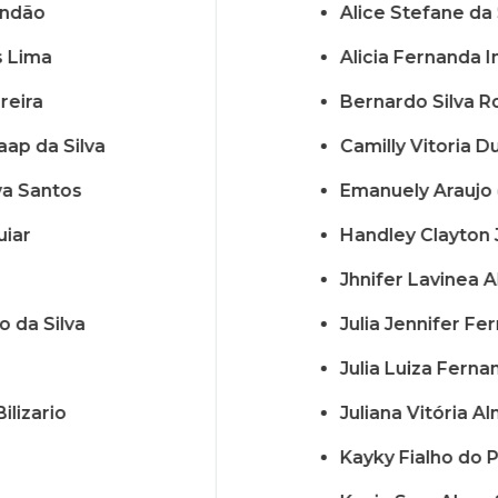
andão
Alice Stefane da
 Lima
Alicia Fernanda 
reira
Bernardo Silva R
aap da Silva
Camilly Vitoria 
va Santos
Emanuely Araujo 
uiar
Handley Clayton J
Jhnifer Lavinea A
o da Silva
Julia Jennifer Fe
Julia Luiza Ferna
ilizario
Juliana Vitória A
Kayky Fialho do 