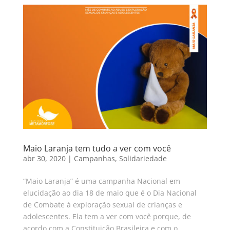
Maio Laranja tem tudo a ver com você
abr 30, 2020
|
Campanhas
,
Solidariedade
“Maio Laranja” é uma campanha Nacional em
elucidação ao dia 18 de maio que é o Dia Nacional
de Combate à exploração sexual de crianças e
adolescentes. Ela tem a ver com você porque, de
acordo com a Constituição Brasileira e com o