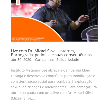
Live com Dr. Mizael Silva – Internet,
Pornografia, pedofilia e suas consequências
abr 30, 2020
|
Campanhas
,
Solidariedade
Instituto Metamorfose abraça a Campanha Maio
Laranja e desenvolve conteúdos para mobilização e
conscientização social para combate à exploração
sexual de crianças e adolescentes. Para começar, irá
abrir sua pauta com uma live com Dr. Mizael Silva
(Mizael Silva,...