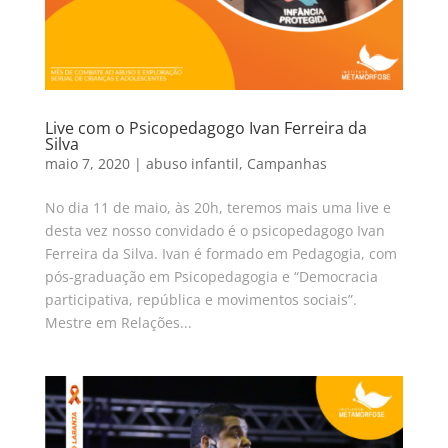
Live com o Psicopedagogo Ivan Ferreira da
Silva
maio 7, 2020
|
abuso infantil
,
Campanhas
No dia 11 de maio, às 20h, teremos mais uma live e
desta vez nosso convidado é o psicopedagogo Ivan
Ferreira da Silva. Ivan é formado em Pedagogia, com
pós-graduação em Psicopedagogia e “Democracia
participativa, república e movimentos sociais”.
Mestre em Relações...